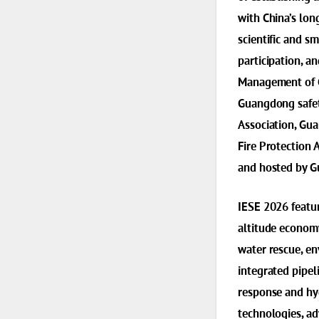
with China’s lon
scientific and s
participation, 
Management of G
Guangdong safet
Association, Gu
Fire Protection 
and hosted by G
IESE 2026 featu
altitude economy
water rescue, en
integrated pipel
response and hyd
technologies, a