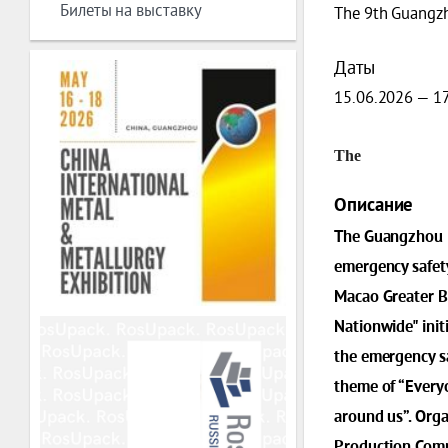
Билеты на выставку
The 9th Guangzh
Даты
15.06.2026 — 1
The
Описание
The Guangzhou In
emergency safety
Macao Greater B
Nationwide" initi
the emergency sa
theme of “Every
around us”. Org
Production Com