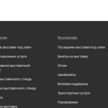
нтам
Посетителям
 в выставке под ключ
Посещение выставки под ключ
тационные услуги
Билеты на выставку
вание выставочной
Отели
и
Авиабилеты
выставочного стенда
Визовая поддержка
ка выставочного стенда
Транспортные услуги
ка
Переводчики
на выставку