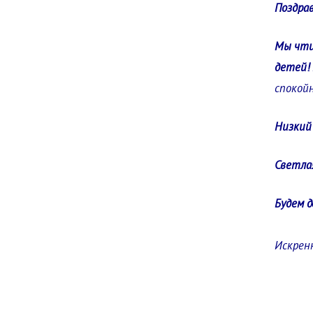
Поздрав
Мы чти
детей!
спокой
Низкий 
Светла
Будем 
Искренн