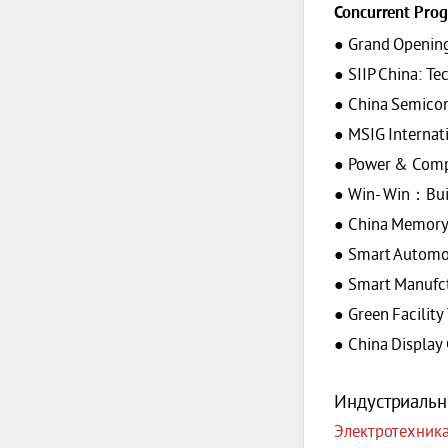
Concurrent Prog
● Grand Openin
● SIIP China: T
● China Semicon
● MSIG Internat
● Power & Comp
● Win- Win：Buil
● China Memory
● Smart Automo
● Smart Manufc
● Green Facilit
● China Display
Индустриальн
Электротехника