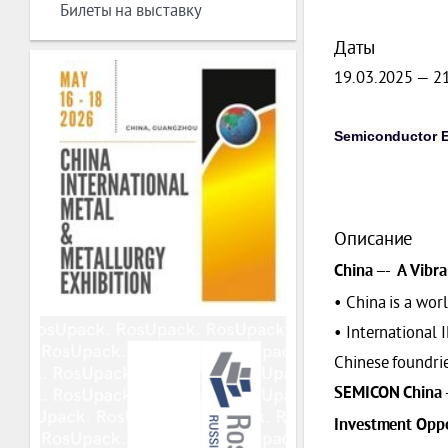
Билеты на выставку
Даты
19.03.2025 — 2
Semiconductor E
Описание
China --- A Vib
• China is a wo
• International 
Chinese foundri
SEMICON China -
Investment Opp