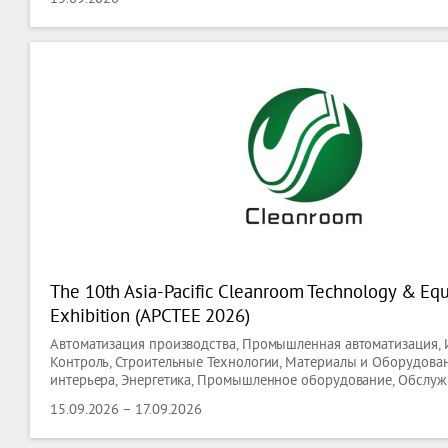
The 10th Asia-Pacific Cleanroom Technology & Eq
Exhibition (APCTEE 2026)
Автоматизация производства, Промышленная автоматизация, 
Контроль, Строительные Технологии, Материалы и Оборудован
интерьера, Энергетика, Промышленное оборудование, Обслу
производства, Информационные и Коммуникационные Технол
15.09.2026 – 17.09.2026
Программное обеспечение, Лабораторные Технологии, Биотех
Освещение, Технологии Освещения, Сантехника, Отопление, О