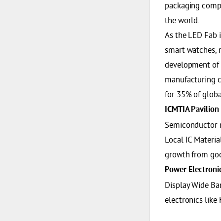
packaging compa
the world.
As the LED Fab 
smart watches, m
development of t
manufacturing c
for 35% of globa
ICMTIA Pavilion
Semiconductor m
Local IC Materia
growth from good
Power Electronic
Display Wide Ba
electronics like