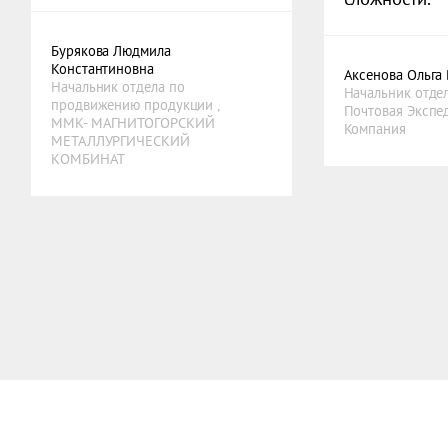
Бурякова Людмила
Константиновна
Аксенова Ольга 
Начальник отдела по
Начальник отдел
продвижению продукции ,
Почтовая Экспе
ММК- МАГНИТОГОРСКИЙ
Компания
МЕТАЛЛУРГИЧЕСКИЙ
КОМБИНАТ