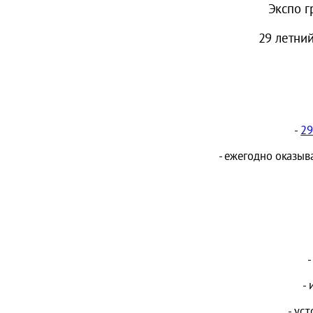
Экспо г
29 летни
-
29
- ежегодно оказыв
-
-
- ус