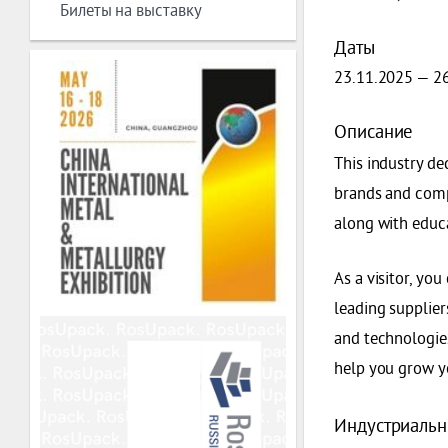
Билеты на выставку
Даты
23.11.2025 — 2
Описание
This industry de
brands and comp
along with educ
As a visitor, yo
leading supplie
and technologies
help you grow y
Индустриальн