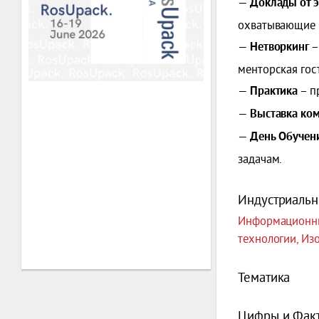
— Доклады от э
охватывающие в
—
–
Нетворкинг
менторская гос
—
– п
Практика
—
Выставка ко
—
День Обучен
задачам.
Индустриальн
Информационны
технологии, Из
Тематика
Цифры и Фак