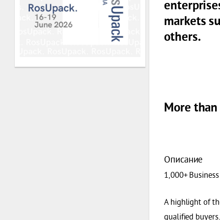
enterprise
markets su
others.
More than 
Описание
1,000+ Busines
A highlight of t
qualified buyers