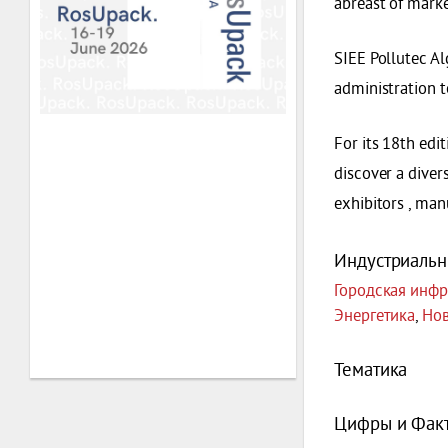
abreast of marke
SIEE Pollutec Al
administration t
For its 18th edi
discover a diver
exhibitors , man
Индустриальн
Городская инфр
Энергетика
,
Нов
Тематика
Цифры и Фак