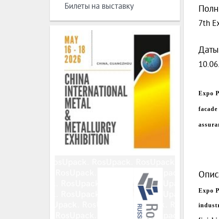
Билеты на выставку
Полн
7th E
Даты
10.06
Expo P
facade 
assura
Опис
Expo P
indust