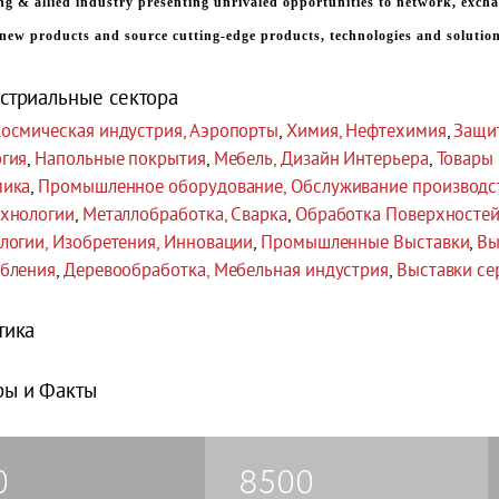
ing & allied industry presenting unrivaled opportunities to network, excha
 new products and source cutting-edge products, technologies and solution
стриальные сектора
осмическая индустрия, Аэропорты
,
Химия, Нефтехимия
,
Защи
гия
,
Напольные покрытия
,
Мебель, Дизайн Интерьера
,
Товары 
мика
,
Промышленное оборудование, Обслуживание производс
хнологии
,
Металлобработка, Сварка
,
Обработка Поверхностей 
логии, Изобретения, Инновации
,
Промышленные Выставки
,
Вы
бления
,
Деревообработка, Мебельная индустрия
,
Выставки се
тика
ы и Факты
0
8500