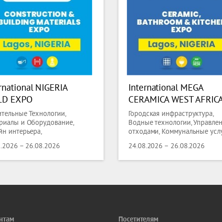
rnational NIGERIA
International MEGA
LD EXPO
CERAMICA WEST AFRIC
ительные Технологии,
Городская инфраструктура,
риалы и Оборудование,
Водные технологии, Управле
йн интерьера,
отходами, Коммунальные услу
тротехника, Электроника,
Строительные Технологии,
8.2026 – 26.08.2026
24.08.2026 – 26.08.2026
гетика, Защита окружающей
Материалы и Оборудование,
ы, Экология, Освещение,
Дизайн интерьера, Напольны
ологии Освещения,
покрытия, Товары и Техника 
ехника, Отопление,
Дома, Стекло, Керамика,
ждение,
иционирование,технологии
иляции,
нтам
Посетителям