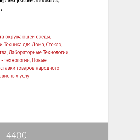
nge best practices, do business,
s.
та окружающей среды,
и Техника для Дома, Стекло,
тва
,
Лабораторные Технологии,
- технологии
,
Новые
ставки товаров народного
рвисных услуг
4400