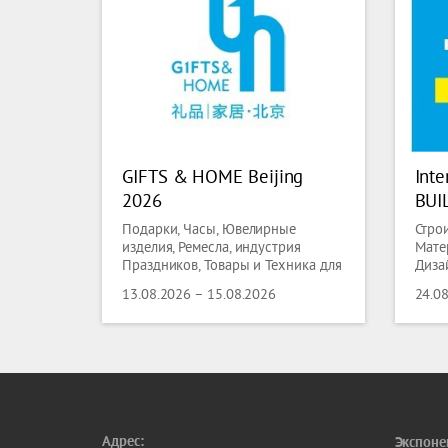
GIFTS & HOME Beijing
Inte
2026
BUI
Подарки, Часы, Ювелирные
Стро
изделия, Ремесла, индустрия
Мате
Праздников, Товары и Техника для
Диза
Дома, Стекло, Керамика
Элек
13.08.2026 – 15.08.2026
24.0
Энер
сред
Техн
Сант
Охла
Конд
Вент
Адрес:
Экспоне