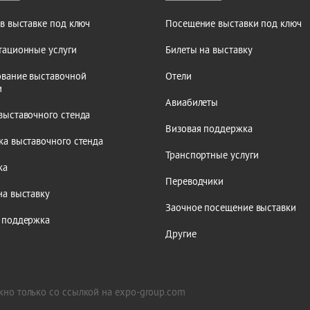
 в выставке под ключ
Посещение выставки под ключ
тационные услуги
Билеты на выставку
вание выставочной
Отели
и
Авиабилеты
выставочного стенда
Визовая поддержка
ка выставочного стенда
Транспортные услуги
ка
Переводчики
на выставку
Заочное посещение выставки
 поддержка
Другие
но только со ссылкой на expo-group.com