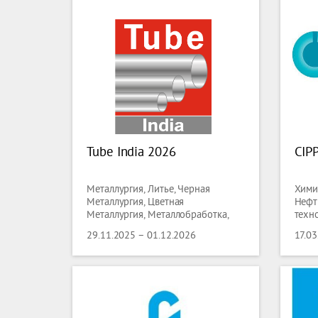
Tube India 2026
CIP
Металлургия, Литье, Черная
Хими
Металлургия, Цветная
Нефт
Металлургия, Металлобработка,
техн
Сварка, Трубы, Проволока
Порт
29.11.2025 – 01.12.2026
17.03
Пров