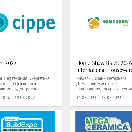
PE 2027
Home Show Brazil 2026
International Housewar
and Gift Fair
я, Нефтехимия, Энергетика,
Мебель, Дизайн Интерьера,
ь и Газ, Оффшорные
Домашние Животные,
ологии, Судостроение,
Садоводство, Товары и Техни
овое оборудование, Трубы,
для Дома, Стекло, Керамика
.2026 – 19.03.2027
11.08.2026 – 13.08.2026
олока