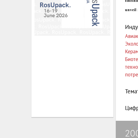
finish
unveil
Инду
Авиак
Эколо
Кера
Биоте
техно
потре
Тема
Цифр
20