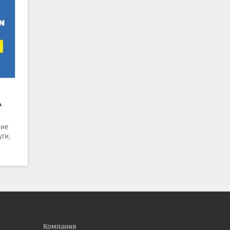
A
ние
ги,
е
для
Компания