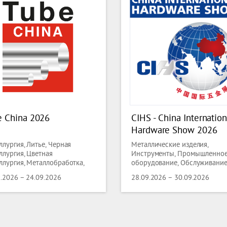
e China 2026
CIHS - China Internation
Hardware Show 2026
лургия, Литье, Черная
Металлические изделия,
ллургия, Цветная
Инструменты, Промышленно
ллургия, Металлобработка,
оборудование, Обслуживани
ка, Трубы, Проволока
производства, Металлобработ
9.2026 – 24.09.2026
28.09.2026 – 30.09.2026
Сварка