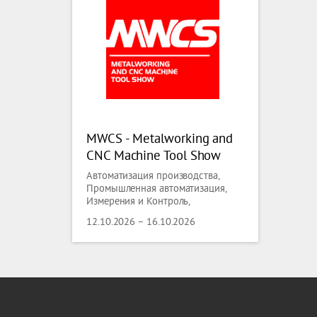
MWCS - Metalworking and
CNC Machine Tool Show
2026
Автоматизация производства,
Промышленная автоматизация,
Измерения и Контроль,
Металлургия, Литье, Черная
12.10.2026 – 16.10.2026
Металлургия, Цветная
Металлургия, Металлобработка,
Сварка, Обработка Поверхностей -
технологии, Трубы, Проволока