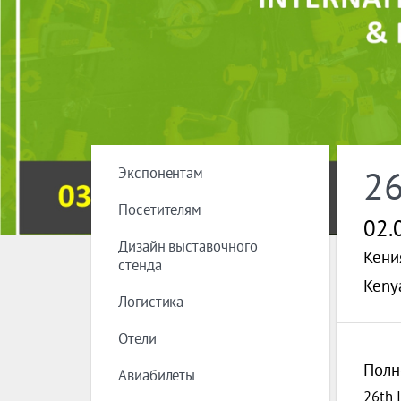
Экспонентам
2
Посетителям
02.
Дизайн выставочного
Кения
стенда
Kenya
Логистика
Отели
Полн
Авиабилеты
26th