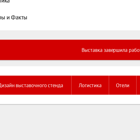
тика
ы и Факты
Выставка завершила рабо
Дизайн выставочного стенда
Логистика
Отели