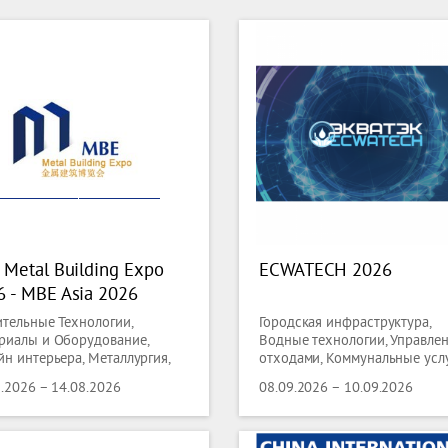
 Metal Building Expo
ECWATECH 2026
6 - MBE Asia 2026
ительные Технологии,
Городская инфраструктура,
риалы и Оборудование,
Водные технологии, Управле
йн интерьера, Металлургия,
отходами, Коммунальные услу
, Черная Металлургия,
Строительные Технологии,
8.2026 – 14.08.2026
08.09.2026 – 10.09.2026
ная Металлургия,
Материалы и Оборудование,
ллобработка, Сварка
Дизайн интерьера,
Металлобработка, Сварка