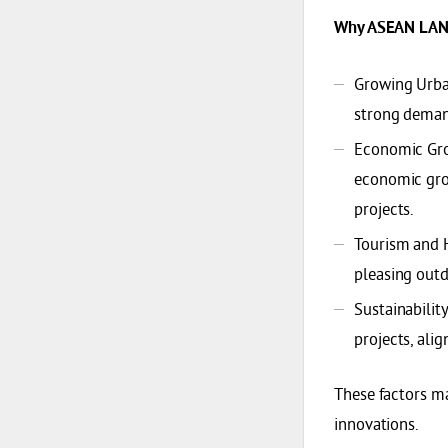
Why ASEAN LA
Growing Urban
strong deman
Economic Grow
economic grow
projects.
Tourism and H
pleasing outd
Sustainabili
projects, alig
These factors m
innovations.