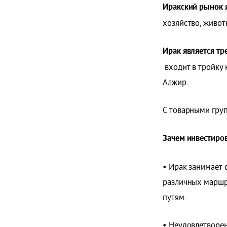
Иракский рынок 
хозяйство, живот
Ирак является тр
входит в тройку 
Алжир.
С товарными гру
Зачем инвестиров
• Ирак занимает 
различных маршр
путям.
• Неудовлетворе