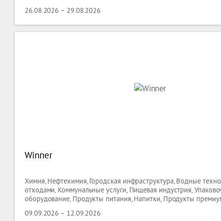
26.08.2026 – 29.08.2026
Winner
Химия, Нефтехимия, Городская инфраструктура, Водные техно
отходами, Коммунальные услуги, Пищевая индустрия, Упаково
оборудование, Продукты питания, Напитки, Продукты премиум
Гостиницы ( оборудование ), Кейтеринг ( оборудование ), Торг
09.09.2026 – 12.09.2026
оборудование, Лабораторные Технологии, Биотехнологии,