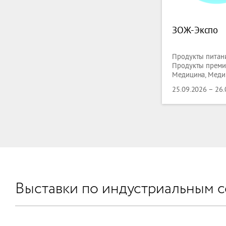
ЗОЖ-Экспо
Продукты питани
Продукты премиу
Медицина, Меди
оборудование, З
25.09.2026 – 26
Фармацевтика, В
народного потр
Выставки по индустриальным 