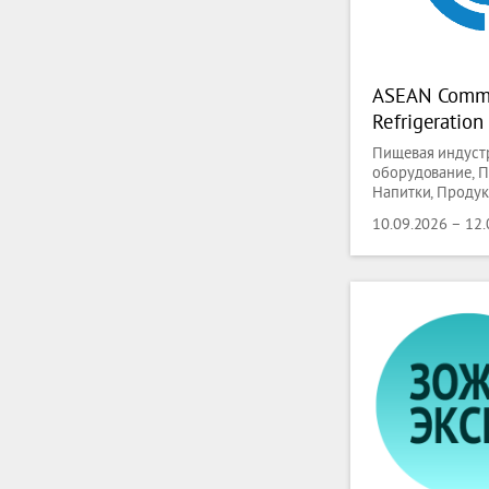
ASEAN Comme
Refrigeratio
(CRE ASEAN)
Пищевая индустр
оборудование, П
Напитки, Проду
класса, Сантехни
10.09.2026 – 12
Охлаждение,
Кондиционирова
Вентиляции