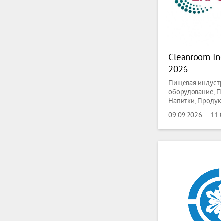
Cleanroom In
2026
Пищевая индустр
оборудование, П
Напитки, Проду
класса, Медицин
09.09.2026 – 11
оборудование, З
Фармацевтика