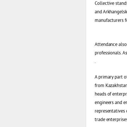
Collective stan
and Arkhangelsk 
manufacturers fo
Attendance also
professionals. A
.
A primary part o
from Kazakhstan,
heads of enterpr
engineers and ene
representatives o
trade enterprise