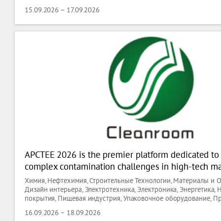
15.09.2026 – 17.09.2026
APCTEE 2026 is the premier platform dedicated to
complex contamination challenges in high-tech ma
As global industry standards like ISO 14644 contin
Химия, Нефтехимия, Строительные Технологии, Материалы и 
enterprises face increasing pressure to balance tec
Дизайн интерьера, Электротехника, Электроника, Энергетика,
покрытия, Пищевая индустрия, Упаковочное оборудование, 
compliance with
оборудование, Обслуживание производства, Лабораторные Те
16.09.2026 – 18.09.2026
Биотехнологии, Медицина, Медицинское оборудование, Здра