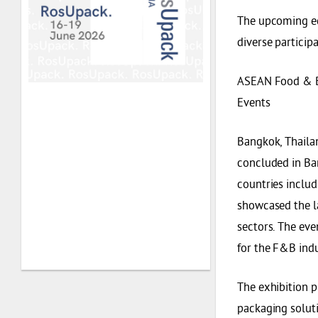
The upcoming ed
diverse particip
ASEAN Food & B
Events
Bangkok, Thaila
concluded in Ban
countries includ
showcased the l
sectors. The eve
for the F&B indu
The exhibition p
packaging soluti