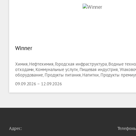
Winner
Химия, Нефтехимия, Городская инфраструктура, Водные техно
отходами, Коммунальные услуги, Пищевая индустрия, Упаково
оборудование, Продукты питания, Напитки, Продукты премиум
Гостиницы ( оборудование ), Кейтеринг ( оборудование ), Торг
09.09.2026 – 12.09.2026
оборудование, Лабораторные Технологии, Биотехнологии,
Адрес:
Телефоны