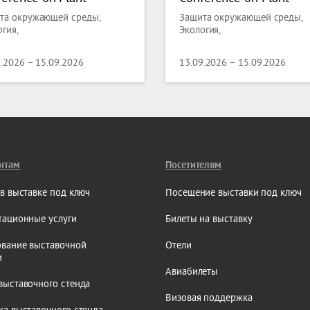
ence and Molecular
Science and Molecular
та окружающей среды,
Защита окружающей среды,
logy
Biology
гия,
Экология,
9.2026 – 15.09.2026
13.09.2026 – 15.09.2026
нтам
Посетителям
 в выставке под ключ
Посещение выставки под ключ
тационные услуги
Билеты на выставку
вание выставочной
Отели
и
Авиабилеты
выставочного стенда
Визовая поддержка