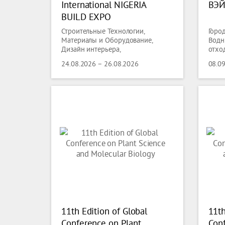
International NIGERIA
ВЭЙ
BUILD EXPO
Строительные Технологии,
Горо
Материалы и Оборудование,
Водн
Дизайн интерьера,
отхо
Электротехника, Электроника,
Защи
24.08.2026 – 26.08.2026
08.0
Энергетика, Защита окружающей
Экол
среды, Экология, Освещение,
Технологии Освещения,
Сантехника, Отопление,
Охлаждение,
Кондиционирование,технологии
Вентиляции,
11th Edition of Global
11th
Conference on Plant
Conf