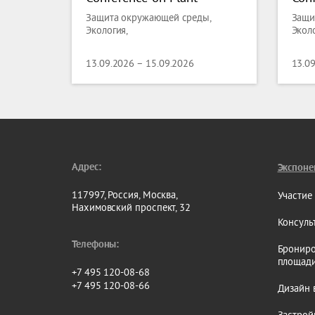
Science and Molecular
Sci
Защита окружающей среды,
Защи
Biology
Bio
Экология,
Эколо
13.09.2026 – 15.09.2026
13.0
Адрес:
Экспоне
117997, Россия, Москва,
Участие
Нахимовский проспект, 32
Консуль
Телефоны:
Брониро
площад
+7 495 120-08-68
+7 495 120-08-66
Дизайн 