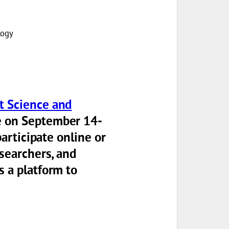
logy
t Science and
e on
September 14-
 participate online or
esearchers, and
s a platform to