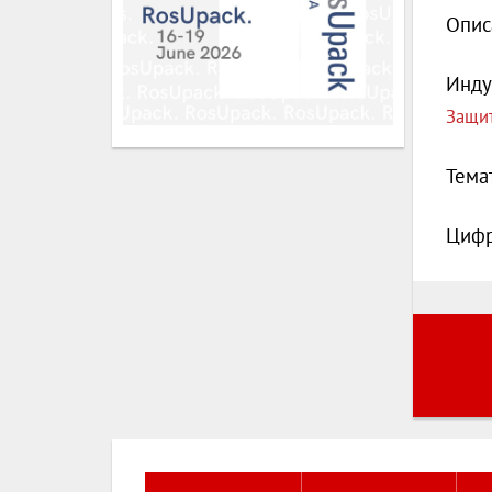
Опис
Инду
Защит
Тема
Цифр