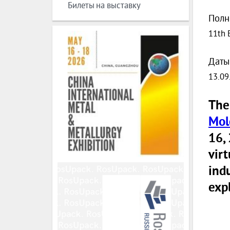
Билеты на выставку
Полн
11th 
Даты
13.09
Th
Mol
16,
virt
ind
expl