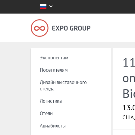
Экспонентам
11
Посетителям
on
Дизайн выставочного
стенда
Bi
Логистика
13.
Отели
США, 
Авиабилеты