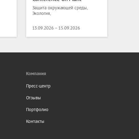
Science and Molecular
Защита окружающей среды,
Biology
Экология,
13.09.2026 – 15.09.2026
Компания
Пресс-центр
Отзывы
Портфолио
Контакты