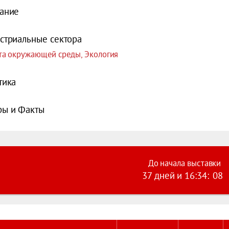
ание
стриальные сектора
а окружающей среды, Экология
тика
ы и Факты
До начала выставки
37 дней
и
16
:
34
:
08