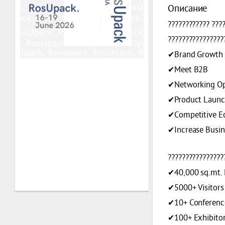
Описание
???????????? ???
????????????????
✔Brand Growth
✔Meet B2B
✔Networking Op
✔Product Launc
✔Competitive E
✔Increase Busin
????????????????
✔40,000 sq.mt. 
✔5000+ Visitors
✔10+ Conferenc
✔100+ Exhibito