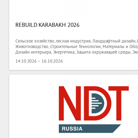
REBUILD KARABAKH 2026
Сельское хозяйство, лесная индустрия, Ландшафтный дизайн,
Животноводство, Строительные Технологии, Материалы и Обо
Дизайн интерьера, Энергетика, Защита окружающей среды, Эк
питания, Напитки, Продукты премиум-класса, Медицина, Мед
14.10.2026 – 16.10.2026
оборудование, Здравоохранение, Фармацевтика, Обучение, Биз
Транспорт и Траффик, Логистика