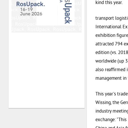
kind this year.
transport logist
International Ex
exhibition figur
attracted 794 ex
edition (vs. 201
worldwide (up 3
also reaffirmed i
management in th
This year's trad
Wissing, the Ger
industry meeting
exchange: "This 
China and Asia fo