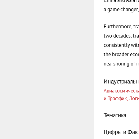
a game changer, 
Furthermore, tra
two decades, tra
consistently wit
the broader econ
nearshoring of i
Индустриальн
Авиакосмическа
и Траффик, Лог
Тематика
Цифры и Фак