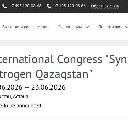
+7 495 120-08-68
+7 495 120-08-66
Обратная связь
Выставки и конференции
Экспонентам
Посетителям
ternational Congress "Sy
trogen Qazaqstan"
06.2026 — 23.06.2026
стан, Астана
e to be announced