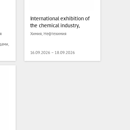
International exhibition of
the chemical industry,
technologies, equipment
я
Химия, Нефтехимия
and materials for chemical
дами,
processing Uzbekistan
ая
Chemical Show
16.09.2026 – 18.09.2026
ания,
вание