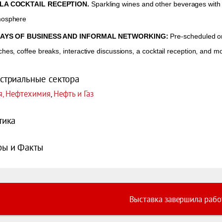
LA COCKTAIL RECEPTION.
Sparkling wines and other beverages with 
mosphere
DAYS OF BUSINESS AND INFORMAL NETWORKING:
Pre-scheduled o
ches, coffee breaks, interactive discussions, a cocktail reception, and m
стриальные сектора
я, Нефтехимия
,
Нефть и Газ
тика
ы и Факты
Выставка завершила рабо