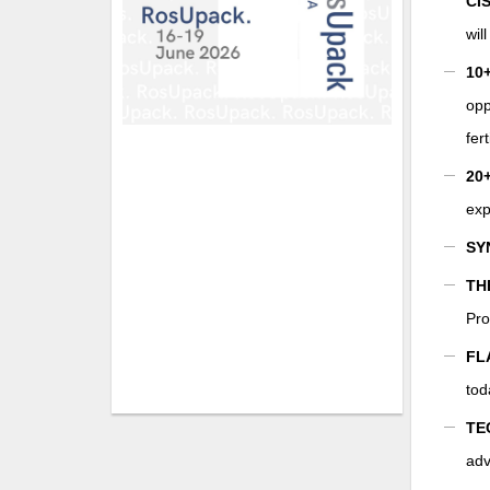
CI
wil
10
opp
fer
20
exp
SY
TH
Pro
FL
tod
TE
ad