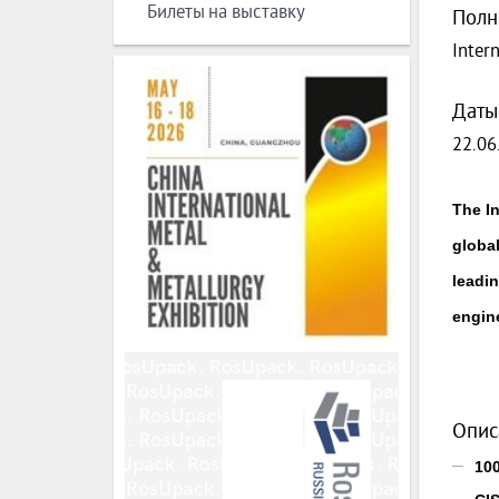
Билеты на выставку
Полн
Inter
Даты
22.06
The In
global
leadi
engin
Опис
10