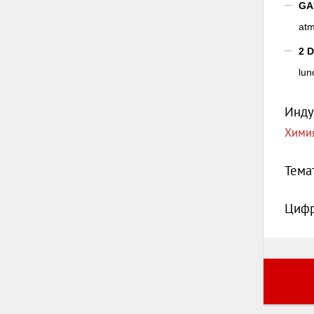
GA
at
2 
lun
Инду
Хими
Тема
Цифр