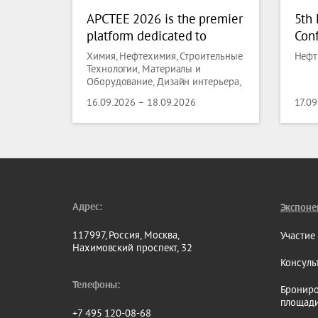
APCTEE 2026 is the premier
5th 
platform dedicated to
Conf
solving complex
Pet
Химия, Нефтехимия, Строительные
Нефть
contamination challenges in
Технологии, Материалы и
Оборудование, Дизайн интерьера,
high-tech manufacturing. As
Электротехника, Электроника,
global industry standards
16.09.2026 – 18.09.2026
17.09
Энергетика, Напольные покрытия,
like ISO 14644 continue to
Пищевая индустрия, Упаковочное
оборудование, Промышленное
evolve, enterprises face
оборудование, Обслуживание
increasing pressure to
производства, Лабораторные
balance technical
Технологии, Биотехнологии,
Медицина, Медицинское
compliance with
оборудование, Здравоохранение,
Адрес:
Экспоне
Фармацевтика, , ,
117997, Россия, Москва,
Участие
Нахимовский проспект, 32
Консуль
Телефоны:
Брониро
площад
+7 495 120-08-68