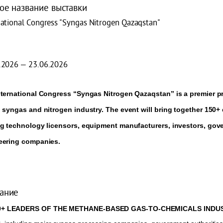
ое название выставки
national Congress "Syngas Nitrogen Qazaqstan"
.2026 — 23.06.2026
ternational Congress “Syngas Nitrogen Qazaqstan” is a premier pr
 syngas and nitrogen industry. The event will bring together 150+ e
ng technology licensors, equipment manufacturers, investors, gov
eering companies.
ание
0+ LEADERS OF THE METHANE-BASED GAS-TO-CHEMICALS IND