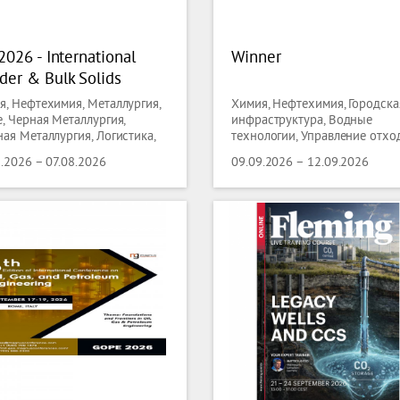
2026 - International
Winner
der & Bulk Solids
cessing Conference &
я, Нефтехимия, Металлургия,
Химия, Нефтехимия, Городска
bition 2026
, Черная Металлургия,
инфраструктура, Водные
ая Металлургия, Логистика,
технологии, Управление отхо
ологии Перевозки и Хранения
Коммунальные услуги, Пищев
.2026 – 07.08.2026
09.09.2026 – 12.09.2026
индустрия, Упаковочное
оборудование, Продукты пит
Напитки, Продукты премиум-
класса, Гостиницы ( оборудо
), Кейтеринг ( оборудование ),
Торговое оборудование,
Лабораторные Технологии,
Биотехнологии,