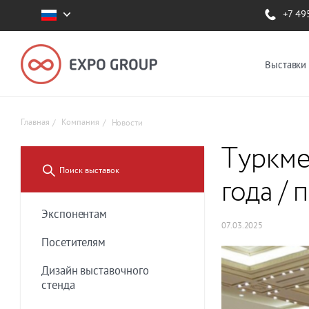
+7 49
Выставки
Главная
Компания
Новости
Tуркме
года /
Экспонентам
07.03.2025
Посетителям
Дизайн выставочного
стенда