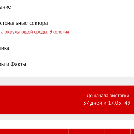
ание
стриальные сектора
а окружающей среды, Экология
тика
ы и Факты
До начала выставки
37 дней
и
17
:
05
:
48