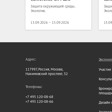
Science and Molecular
Sci
Защита окружающей среды,
Защи
Biology
Bio
Экология,
Эколо
13.09.2026 – 15.09.2026
13.0
Адрес:
Экспоне
117997, Россия, Москва,
Участие
Нахимовский проспект, 32
Консуль
Телефоны:
Брониро
площад
+7 495 120-08-68
+7 495 120-08-66
Дизайн 