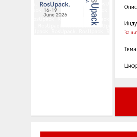
Опис
Инду
Защит
Тема
Цифр