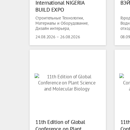
International NIGERIA
ВЭЙ
BUILD EXPO
Строительные Технологии,
Горо
Материалы и Оборудование,
Водн
Дизайн интерьера,
отхо
Электротехника, Электроника,
Защи
24.08.2026 – 26.08.2026
08.0
Энергетика, Защита окружающей
Экол
среды, Экология, Освещение,
Технологии Освещения,
Сантехника, Отопление,
Охлаждение,
Кондиционирование,технологии
Вентиляции,
11th Edition of Global
11th
Conference on Plant
Conf