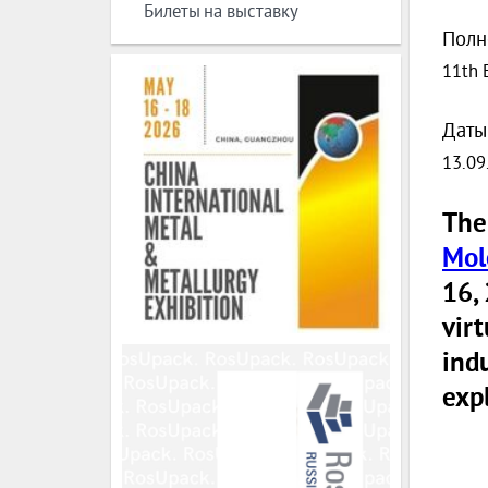
Билеты на выставку
Полн
11th 
Даты
13.09
Th
Mol
16,
virt
ind
expl