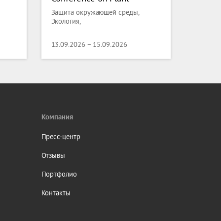
Science and Molecular
Защита окружающей среды,
Biology
Экология,
13.09.2026 – 15.09.2026
Компания
Пресс-центр
Отзывы
Портфолио
Контакты