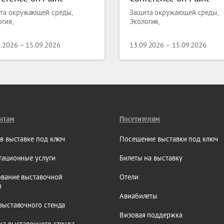
ence and Molecular
Science and Molecular
та окружающей среды,
Защита окружающей среды,
logy
Biology
гия,
Экология,
9.2026 – 15.09.2026
13.09.2026 – 15.09.2026
нтам
Посетителям
 в выставке под ключ
Посещение выставки под ключ
тационные услуги
Билеты на выставку
вание выставочной
Отели
и
Авиабилеты
выставочного стенда
Визовая поддержка