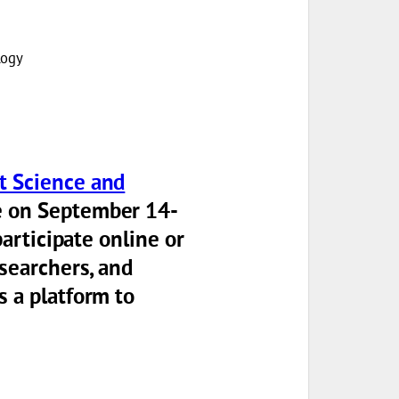
logy
t Science and
e on
September 14-
 participate online or
esearchers, and
s a platform to