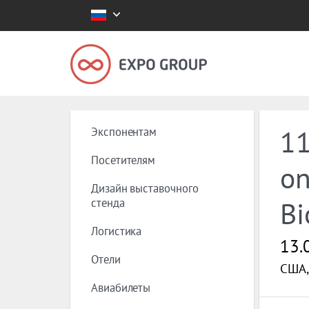
Экспонентам
11
Посетителям
on
Дизайн выставочного
стенда
Bi
Логистика
13.
Отели
США, 
Авиабилеты