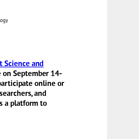
logy
t Science and
e on
September 14-
 participate online or
esearchers, and
s a platform to