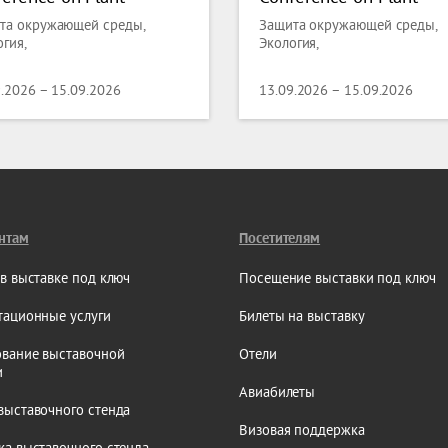
ence and Molecular
Science and Molecular
та окружающей среды,
Защита окружающей среды,
logy
Biology
гия,
Экология,
9.2026 – 15.09.2026
13.09.2026 – 15.09.2026
нтам
Посетителям
 в выставке под ключ
Посещение выставки под ключ
тационные услуги
Билеты на выставку
вание выставочной
Отели
и
Авиабилеты
выставочного стенда
Визовая поддержка