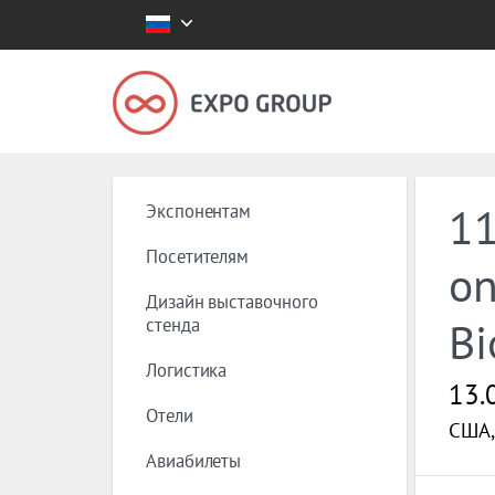
Экспонентам
11
Посетителям
on
Дизайн выставочного
стенда
Bi
Логистика
13.
Отели
США, 
Авиабилеты