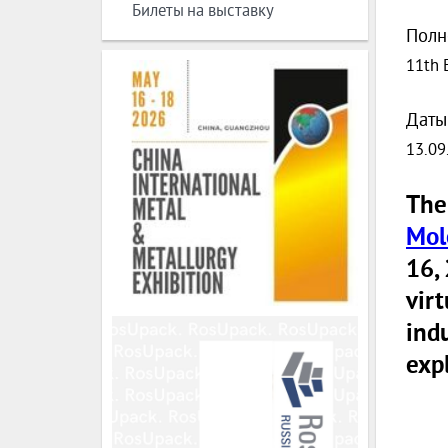
Билеты на выставку
Полн
11th 
Даты
13.09
Th
Mol
16,
virt
ind
expl