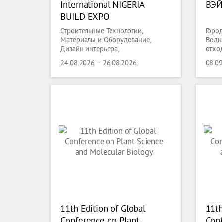
International NIGERIA
ВЭЙ
BUILD EXPO
Строительные Технологии,
Горо
Материалы и Оборудование,
Водн
Дизайн интерьера,
отхо
Электротехника, Электроника,
Защи
24.08.2026 – 26.08.2026
08.0
Энергетика, Защита окружающей
Экол
среды, Экология, Освещение,
Технологии Освещения,
Сантехника, Отопление,
Охлаждение,
Кондиционирование,технологии
Вентиляции,
11th Edition of Global
11th
Conference on Plant
Conf