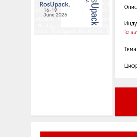
Опис
Инду
Защит
Тема
Цифр