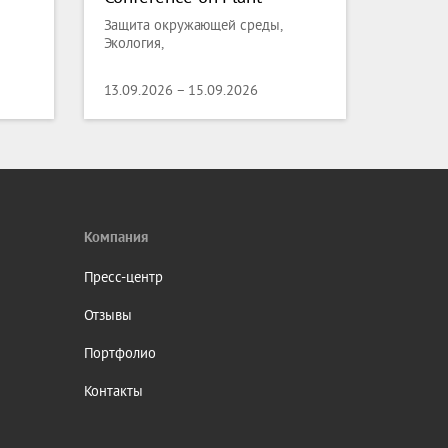
Science and Molecular
Защита окружающей среды,
Biology
Экология,
13.09.2026 – 15.09.2026
Компания
Пресс-центр
Отзывы
Портфолио
Контакты