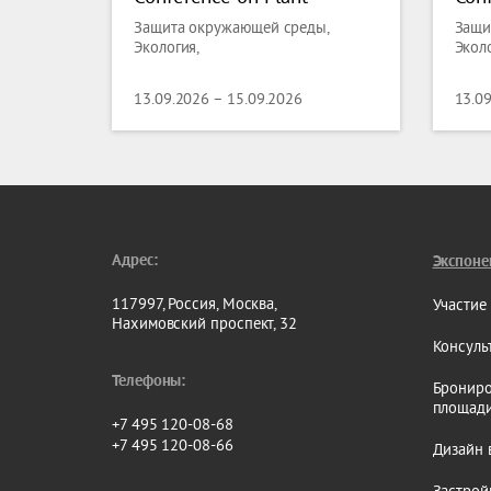
Science and Molecular
Sci
Защита окружающей среды,
Защи
Biology
Bio
Экология,
Эколо
13.09.2026 – 15.09.2026
13.0
Адрес:
Экспоне
117997, Россия, Москва,
Участие
Нахимовский проспект, 32
Консуль
Телефоны:
Брониро
площад
+7 495 120-08-68
+7 495 120-08-66
Дизайн 