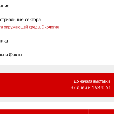
ание
стриальные сектора
а окружающей среды, Экология
тика
ы и Факты
До начала выставки
37 дней
и
16
:
44
:
51