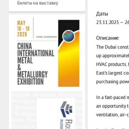
Билеты на выставку
Даты
23.11.2025 — 2
Описание
The Dubai constr
up approximately
HVAC products. B
East’s largest c
purchasing powe
In a fast-paced 
an opportunity t
ventilation, air-