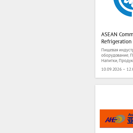
ASEAN Comme
Refrigeratio
(CRE ASEAN)
Пищевая индустр
оборудование, П
Напитки, Проду
класса, Сантехни
10.09.2026 – 12
Охлаждение,
Кондиционирова
Вентиляции