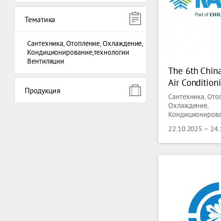
Тематика
Сантехника, Отопление, Охлаждение,
Кондиционирование,технологии
Вентиляции
The 6th China
Air Condition
Продукция
Ventilation, R
Сантехника, Ото
and Cold Cha
Охлаждение,
Кондиционирова
Вентиляции
22.10.2025 – 24