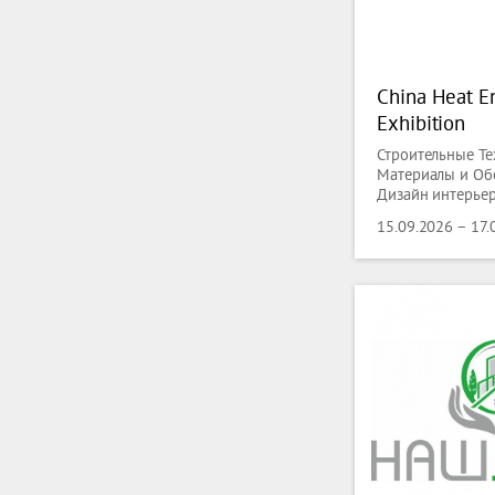
China Heat E
Exhibition
Строительные Те
Материалы и Об
Дизайн интерьера
Сантехника, Ото
15.09.2026 – 17.
Охлаждение,
Кондиционирова
Вентиляции