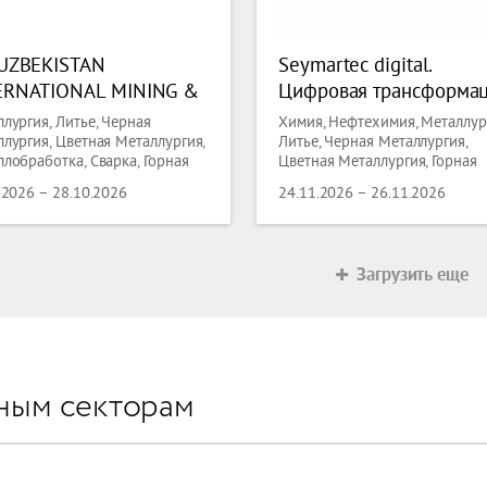
 UZBEKISTAN
Seymartec digital.
ERNATIONAL MINING &
Цифровая трансформа
ALS FORUM – UIMF
в горной добыче,
лургия, Литье, Черная
Химия, Нефтехимия, Металлур
6
металлургии, энергетик
лургия, Цветная Металлургия,
Литье, Черная Металлургия,
лобработка, Сварка, Горная
Цветная Металлургия, Горная
нефтегазовой отрасли 
трия, Геодезия
индустрия, Геодезия, Нефть и Г
2026
.2026 – 28.10.2026
24.11.2026 – 26.11.2026
Загрузить еще
ным секторам