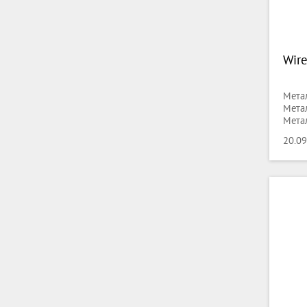
Wire
Метал
Метал
Метал
Пров
20.09