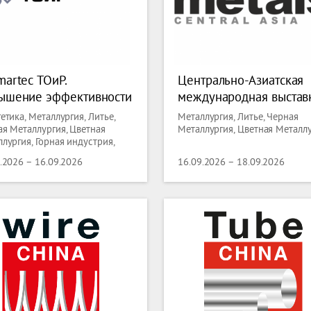
artec ТОиР.
Центрально-Азиатская
ышение эффективности
международная выстав
Р на предприятиях ТЭК,
«Горное оборудование,
етика, Металлургия, Литье,
Металлургия, Литье, Черная
но-металлургического
добыча и обогащение р
я Металлургия, Цветная
Металлургия, Цветная Металл
лургия, Горная индустрия,
плекса и
минералов» - Mining an
зия,
иностроения — 2026
Metals Central Asia 202
.2026 – 16.09.2026
16.09.2026 – 18.09.2026