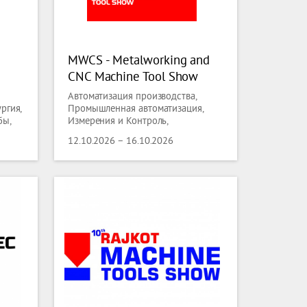
MWCS - Metalworking and
CNC Machine Tool Show
2026
Автоматизация производства,
ргия,
Промышленная автоматизация,
бы,
Измерения и Контроль,
Металлургия, Литье, Черная
12.10.2026 – 16.10.2026
Металлургия, Цветная Металлургия,
Металлобработка, Сварка,
Обработка Поверхностей -
технологии, Трубы, Проволока