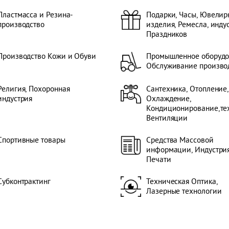
Пластмасса и Резина-
Подарки, Часы, Ювелир
производство
изделия, Ремесла, инду
Праздников
Производство Кожи и Обуви
Промышленное оборудо
Обслуживание произво
Религия, Похоронная
Сантехника, Отопление,
индустрия
Охлаждение,
Кондиционирование,те
Вентиляции
Спортивные товары
Средства Массовой
информации, Индустри
Печати
Субконтрактинг
Техническая Оптика,
Лазерные технологии