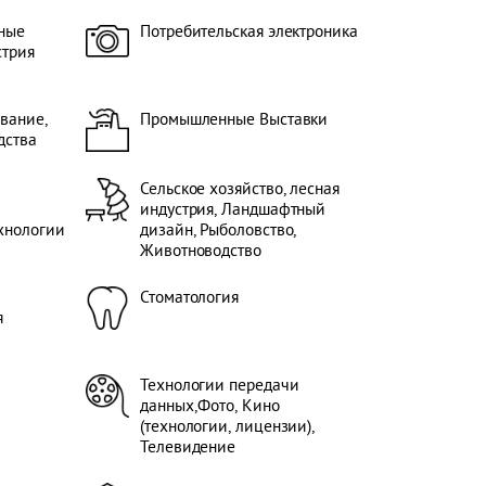
ные
Потребительская электроника
стрия
вание,
Промышленные Выставки
дства
Сельское хозяйство, лесная
индустрия, Ландшафтный
хнологии
дизайн, Рыболовство,
Животноводство
Стоматология
я
Технологии передачи
данных,Фото, Кино
(технологии, лицензии),
Телевидение