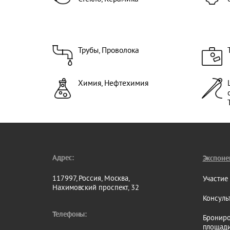
Пром
Выст
потре
Меро
Транс
Трубы
Трубы, Проволока
(Авт
транс
транс
Химия, Нефтехимия
Дере
инду
Выста
Сервис
Адрес:
Экспоне
117997, Россия, Москва,
Участие
Нахимовский проспект, 32
Консуль
Телефоны:
Брониро
площад