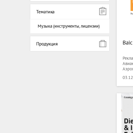
Тематика
Музыка (инструменты, лицензии)
Baic
Продукция
Рекла
Авиа
Аэроп
лесн
03.12
дизай
Живот
Анти
суда,
Книго
Химия
инфр
техно
Комму
Мода,
прои