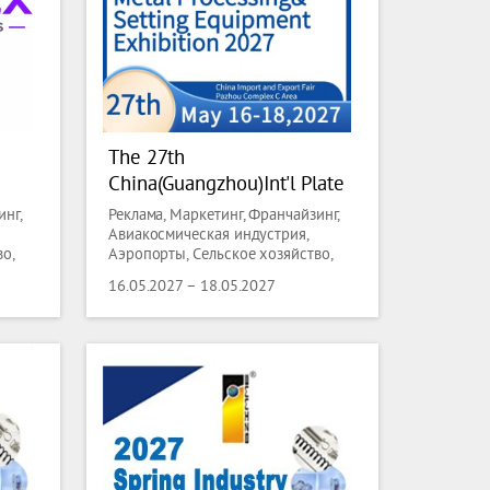
The 27th
China(Guangzhou)Int'l Plate
metal,Bar,Wire,Metal
нг,
Реклама, Маркетинг, Франчайзинг,
Processing&Setting
Авиакосмическая индустрия,
о,
Аэропорты, Сельское хозяйство,
Equipment Exhibition
ный
лесная индустрия, Ландшафтный
16.05.2027 – 18.05.2027
дизайн, Рыболовство,
Животноводство, Искусство,
ные
Антиквариат, Лодки, Маломерные
суда, Аксессуары для лодок,
ние,
Книгопечатание, Лицензирование,
я
Химия, Нефтехимия, Городская
инфраструктура, Водные
ами,
технологии, Управление отходами,
,
Коммунальные услуги, Одежда,
ация
Мода, Аксессуары, Автоматизация
производства, Промышленная