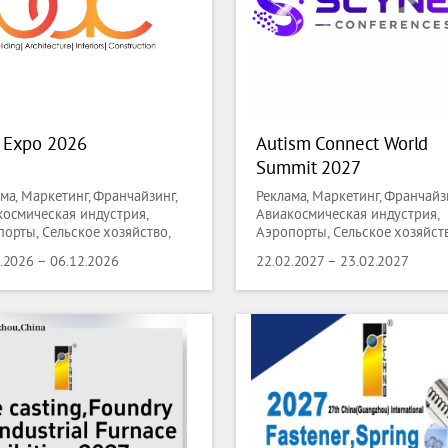
 Expo 2026
Autism Connect World
Summit 2027
ма, Маркетинг, Франчайзинг,
Реклама, Маркетинг, Франчайзи
космическая индустрия,
Авиакосмическая индустрия,
орты, Сельское хозяйство,
Аэропорты, Сельское хозяйств
ая индустрия, Ландшафтный
лесная индустрия, Ландшафт
.2026 – 06.12.2026
22.02.2027 – 23.02.2027
н, Рыболовство,
дизайн, Рыболовство,
новодство, Искусство,
Животноводство, Искусство,
квариат, Лодки, Маломерные
Антиквариат, Лодки, Маломер
 Аксессуары для лодок,
суда, Аксессуары для лодок,
печатание, Лицензирование,
Книгопечатание, Лицензирова
, Нефтехимия, Городская
Химия, Нефтехимия, Городска
аструктура, Водные
инфраструктура, Водные
логии, Управление отходами,
технологии, Управление отход
нальные услуги, Одежда,
Коммунальные услуги, Одежда
 Аксессуары, Автоматизация
Мода, Аксессуары, Автоматиз
зводства, Промышленная
производства, Промышленная