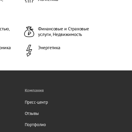
ессы,
ка,
стью,
Финансовые и Страховые
услуги, Недвижимость
ой
ары),
роника
Энергетика
ии,
 , ,
Компания
Пресс-центр
Отзывы
Портфолио