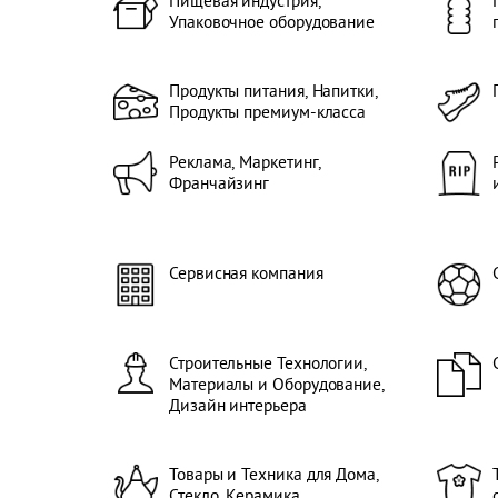
Пищевая индустрия,
Оптик
Комп
Упаковочное оборудование
Масс
Пром
Печат
Выст
данны
потре
лицен
Продукты питания, Напитки,
Меро
Пласт
Продукты премиум-класса
Транс
произ
Трубы
Отоп
(Авт
Реклама, Маркетинг,
Конд
транс
Франчайзинг
Венти
транс
от Ст
Дере
Оффш
инду
Судо
Выста
обор
Сервисная компания
Сервис
Субко
Повер
Обуче
Техни
Строительные Технологии,
техно
Изоб
Материалы и Оборудование,
Текст
Дизайн интерьера
Очище
текст
текст
Товары и Техника для Дома,
Комп
Стекло, Керамика