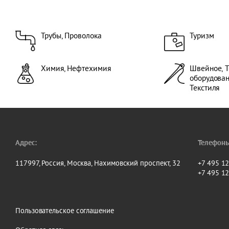
потребления, Вы
Мероприятия- Те
Транспорт и Тра
Трубы, Проволок
Трубы, Проволока
Туризм
(Автомобили, К
транспорт, Мото
транспорт, Запча
Химия, Нефтехимия
Швейное, Т
Деревообработк
оборудова
индустрия, Миро
Текстиля
Выставки сервис
Сервисная компания
Адрес:
Телефоны
117997, Россия, Москва, Нахимовский проспект, 32
+7 495 1
+7 495 1
Пользовательское соглашение