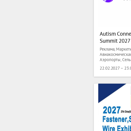
Autism Conne
Summit 2027
Реклама, Маркети
Авиакосмическая
Аэропорты, Сель
лесная индустр
22.02.2027 – 23.
дизайн, Рыболов
Животноводство,
Антиквариат, Ло
суда, Аксессуары
Книгопечатание,
Химия, Нефтехим
инфраструктура
технологии, Упр
Коммунальные ус
Мода, Аксессуар
производства, 
автоматизация, 