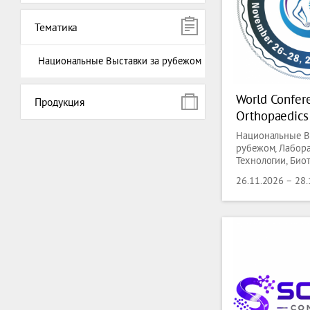
Тематика
Национальные Выставки за рубежом
World Confer
Продукция
Orthopaedics
Physiotherap
Национальные В
рубежом, Лабор
Технологии, Био
Медицина, Меди
26.11.2026 – 28
оборудование, З
Фармацевтика, 
экспозиции,