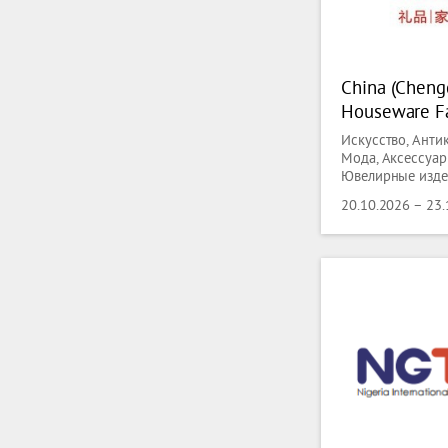
China (Cheng
Houseware Fa
Искусство, Анти
Мода, Аксессуар
Ювелирные издел
индустрия Празд
20.10.2026 – 23
Спортивные това
Игры, Компьюте