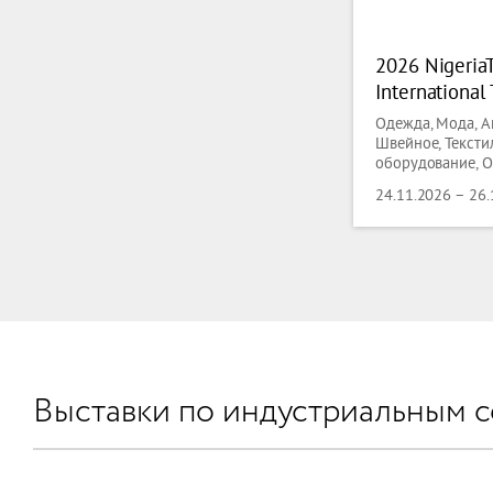
2026 NigeriaT
International 
Fair
Одежда, Мода, А
Швейное, Тексти
оборудование, О
Одежда, текстиль
24.11.2026 – 26
Технический тек
Выставки по индустриальным 