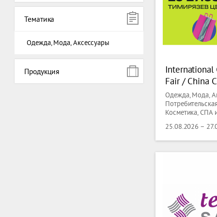
Тематика
Одежда, Мода, Аксессуары
Internationa
Продукция
Fair / China 
2026
Одежда, Мода, А
Потребительская
Косметика, СПА 
Дизайн Интерьер
25.08.2026 – 27.
Технологии Пере
Выставки товар
потребления