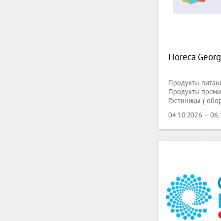
Horeca Georg
Продукты питани
Продукты премиу
Гостиницы ( обор
Кейтеринг ( обор
04.10.2026 – 06
Торговое оборуд