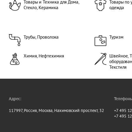
Товары и Техника для Дома,
Товары по 
потребления, Вы
Стекло, Керамика
одежда
Мероприятия- Те
Транспорт и Тра
Трубы, Проволок
(Автомобили, К
транспорт, Мото
транспорт, Запча
Трубы, Проволока
Туризм
Деревообработк
индустрия, Миро
Выставки сервис
Химия, Нефтехимия
Швейное, Т
Сервисная компания
оборудова
Текстиля
Адрес:
Телефоны
117997, Россия, Москва, Нахимовский проспект, 32
+7 495 1
+7 495 1