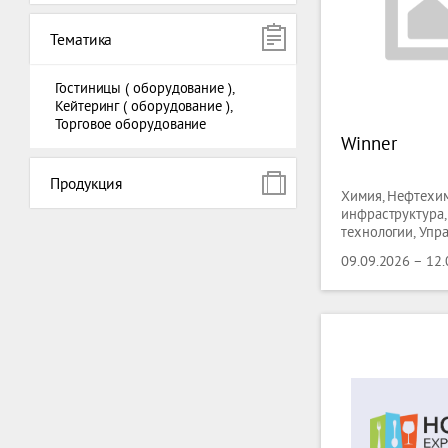
Тематика
Гостиницы ( оборудование ),
Кейтеринг ( оборудование ),
Торговое оборудование
Winner
Продукция
Химия, Нефтехим
инфраструктура
технологии, Упр
Коммунальные у
09.09.2026 – 12
индустрия, Упак
оборудование, П
Напитки, Проду
класса, Гостиниц
Кейтеринг ( обор
Торговое оборуд
Лабораторные Те
Биотехнологии,