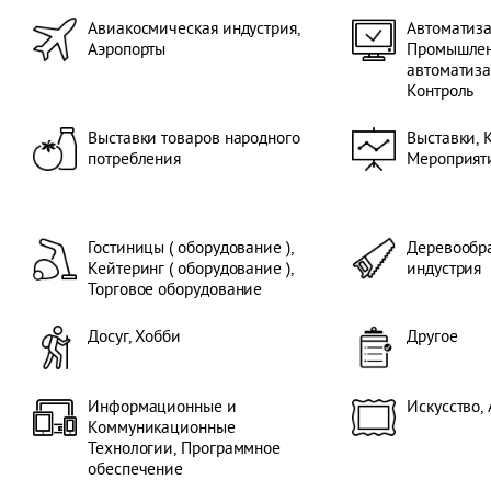
Потребительская
Косметика, СПА 
Авиакосмическая индустрия,
Автоматиза
Оборонные техн
Аэропорты
Промышле
Стоматология, Ди
автоматиза
Электротехника,
Контроль
Энергетика, За
среды, Экология
Выставки товаров народного
Выставки, 
недвижимостью,
потребления
Мероприяти
хозяйство, Фина
Страховые услуг
Напольные покр
индустрия, Упак
оборудование, П
Гостиницы ( оборудование ),
Деревообра
Напитки, Проду
Кейтеринг ( оборудование ),
индустрия
класса, Металлур
Торговое оборудование
Металлургия, Цв
Религия, Похоро
Досуг, Хобби
Другое
Мебель, Дизайн 
Домашние Живот
Национальные В
рубежом, Подарк
Информационные и
Искусство,
Ювелирные издел
Коммуникационные
индустрия Празд
Технологии, Программное
Металлические и
обеспечение
Инструменты, Го