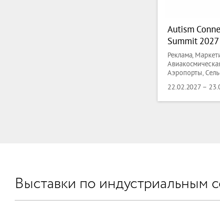
Autism Conne
Summit 2027
Реклама, Маркети
Авиакосмическая
Аэропорты, Сель
лесная индустр
22.02.2027 – 23.
дизайн, Рыболов
Животноводство,
Антиквариат, Ло
суда, Аксессуары
Книгопечатание,
Химия, Нефтехим
инфраструктура
технологии, Упр
Коммунальные ус
Мода, Аксессуар
Выставки по индустриальным 
производства, 
автоматизация, 
Контроль, Строи
Технологии, Мат
Оборудование, Д