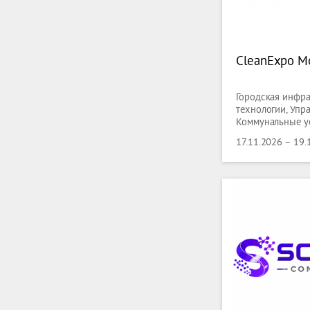
CleanExpo M
Городская инфра
технологии, Упр
Коммунальные ус
недвижимостью,
17.11.2026 – 19.
хозяйство, Гости
оборудование ), 
оборудование ),
оборудование, Ш
Текстильное обо
Очищение Тексти
сервисных услуг