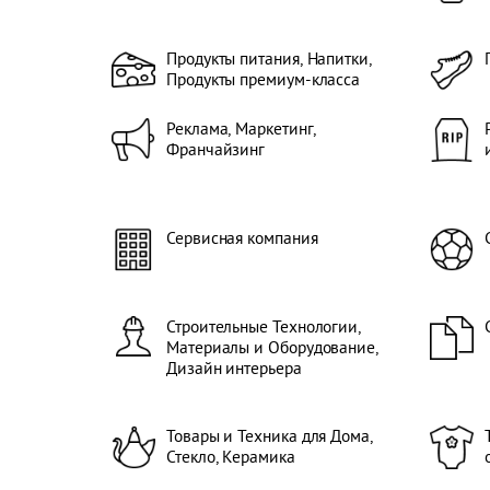
Пром
Печат
Выст
данны
потре
лицен
Продукты питания, Напитки,
Меро
Пласт
Продукты премиум-класса
Транс
произ
Трубы
Отоп
(Авт
Реклама, Маркетинг,
Конд
транс
Франчайзинг
Венти
транс
от Ст
Дере
Оффш
инду
Судо
Выста
обор
Сервисная компания
Сервис
Субко
Повер
Обуче
Техни
Строительные Технологии,
техно
Изоб
Материалы и Оборудование,
Текст
Дизайн интерьера
Очище
текст
текст
Товары и Техника для Дома,
Комп
Стекло, Керамика
Пром
Выст