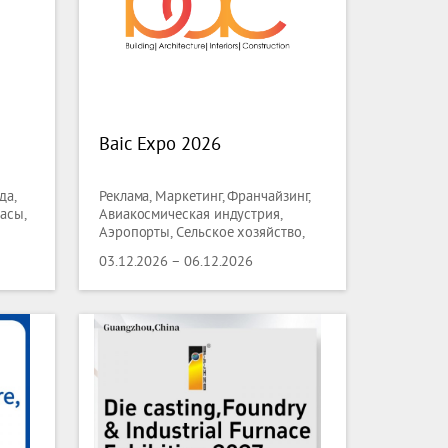
Baic Expo 2026
да,
Реклама, Маркетинг, Франчайзинг,
асы,
Авиакосмическая индустрия,
Аэропорты, Сельское хозяйство,
лесная индустрия, Ландшафтный
03.12.2026 – 06.12.2026
дизайн, Рыболовство,
Животноводство, Искусство,
Антиквариат, Лодки, Маломерные
суда, Аксессуары для лодок,
Книгопечатание, Лицензирование,
Химия, Нефтехимия, Городская
инфраструктура, Водные
технологии, Управление отходами,
Коммунальные услуги, Одежда,
Мода, Аксессуары, Автоматизация
производства, Промышленная