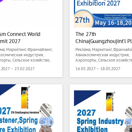
sm Connect World
The 27th
mit 2027
China(Guangzhou)Int'l Pl
metal,Bar,Wire,Metal
ма, Маркетинг, Франчайзинг,
Реклама, Маркетинг, Франчайзи
Processing&Setting
космическая индустрия,
Авиакосмическая индустрия,
орты, Сельское хозяйство,
Аэропорты, Сельское хозяйств
Equipment Exhibition
ая индустрия, Ландшафтный
лесная индустрия, Ландшафт
.2027 – 23.02.2027
16.05.2027 – 18.05.2027
н, Рыболовство,
дизайн, Рыболовство,
новодство, Искусство,
Животноводство, Искусство,
квариат, Лодки, Маломерные
Антиквариат, Лодки, Маломер
 Аксессуары для лодок,
суда, Аксессуары для лодок,
печатание, Лицензирование,
Книгопечатание, Лицензирова
, Нефтехимия, Городская
Химия, Нефтехимия, Городска
аструктура, Водные
инфраструктура, Водные
логии, Управление отходами,
технологии, Управление отход
нальные услуги, Одежда,
Коммунальные услуги, Одежда
 Аксессуары, Автоматизация
Мода, Аксессуары, Автоматиз
зводства, Промышленная
производства, Промышленная
атизация, Измерения и
автоматизация, Измерения и