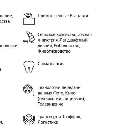
Промышленные Выставки,
Выставки товаров народного
ессы,
потребления, Выставки, Конгрессы,
вание,
Промышленные Выставки
Мероприятия- Технологии,
дства
ка,
Транспорт и Траффик, Логистика,
Трубы, Проволока, Транспорт
(Автомобили, Коммерческий
Сельское хозяйство, лесная
ой
транспорт, Мотоциклы, Грузовой
индустрия, Ландшафтный
ары),
транспорт, Запчасти и Аксессуары),
хнологии
дизайн, Рыболовство,
Деревообработка, Мебельная
Животноводство
ии,
индустрия, Мировые экспозиции,
Выставки сервисных услуг,
Стоматология
 , ,
Сервисная компания, Другое, , , , , ,
я
Технологии передачи
данных,Фото, Кино
(технологии, лицензии),
Телевидение
Транспорт и Траффик,
т,
Логистика